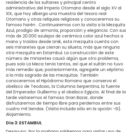
residencia de los sultanes y principal centro
administrativo del Imperio Otomano desde el siglo XV al
XIX, que hoy alberga una muestra del tesoro real
Otomano y otras reliquias religiosas y conoceremos su
famoso harén . Continuaremos con la visita a la Mezquita
Azul, prodigio de armonía, proporción y elegancia. Con sus
más de 20.000 azulejos de cerámica color azul hechos a
mano y traídos desde Iznik, esta mezquita cuenta con
seis minaretes que cierran su silueta, más que ninguna
otra mezquita en Estambul. La construcción de este
número de minaretes causó algún que otro problema,
pues solo La Meca tenía tantos, así que el sultán no tuvo
más remedio que, posteriormente, agregarle un séptimo
a la más sagrada de las mezquitas. También
conoceremos el Hipódromo Romano que conserva el
obelisco de Teodosio, la Columna Serpentina, la fuente
del Emperador Guillermo y el obelisco Egipcio. Al final de la
tarde visitaremos el famoso Gran Bazar, donde
disfrutaremos de tiempo libre para perdernos entre sus
cuatro mil tiendas. (Visita incluida sólo en la opción -SI).
Alojamiento.
Día 3: ESTAMBUL
Desayuno. Por la mañana saldremos para visitar uno de