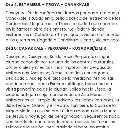
Día 4: ESTAMBUL – TROYA – CANAKKALE
Desayuno. Por la mañana saldremos por carretera hacia
Canakkale, situado en la orilla asiática del estrecho de los
Dardanelos. Llegaremos a Troya, la ciudad que aparece
en la famosa obra de Homero, “La Ilíada” y donde
visitaremos el Caballo de Troya, que sirvió para esconder
a los guerreros. Llegada a Canakkale. Cena y Alojamiento.
Día 5: CANAKKALE - PERGAMO - KUSADASI/IZMIR
Desayuno. Desayuno. Salida hacia Pérgamo, antigua
ciudad conocida por ser uno de los centros culturales,
comerciales y médicos más importantes del pasado.
Visitaremos Asclepion, famoso edificio consagrado
dedicado a Asclepio, el dios de la medicina. Al finalizar,
continuaremos hacia Esmirna. Al llegar, haremos una
visita panorámica de la ciudad. Salida hacia Éfeso, la
ciudad antigua mejor conservada de Asia Menor.
Visitaremos el Templo de Adriano, los Baños Romanos, la
Biblioteca, el Odeón y el Teatro. También, la Casa de la
Virgen María, la que se cree última morada de la Madre
de Jesús, y hoy lugar de peregrinación. Seguiremos hacia
una tienda de cuero donde podremos ver los famosos
tejidos de la región Egea. traslado al hotel en Izmir o