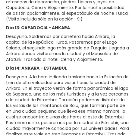
artesanos de decoración, piedras típicas y joyas de
Capadocia. Cena y Alojamiento. Por la noche posibilidad
de asistir, opcionalmente, al espectáculo de Noche Turca.
(Visita incluida sólo en la opción -SI).
Día 13: CAPADOCIA - ANKARA
Desayuno. Saldremos por carretera hacia Ankara, la
capital de la República Turca. Pasaremos por el Lago
Salado, el segundo lago más grande de Turquía. Llegada a
Ankara donde visitaremos la ciudad y el Mausoleo de
Atatürk. Traslado al hotel. Cena y Alojamiento.
Día 14: ANKARA - ESTAMBUL
Desayuno. A la hora indicada traslado hacia la Estación de
tren de alta velocidad para viajar hacia la ciudad de
Ankara. En el trayecto verán de forma panorámica el lago
de Sapanca, uno de los más turísticos y a la vez cercanos
a la ciudad de Estambul. También podemos disfrutar de
las vistas de las montañas de Bolu, que forman parte de
en una ciudad pequeña que lleva ese mismo nombre, la
cual se encuentra a unas dos horas al este de Estambul.
Posteriormente, pasaremos por la ciudad de Eskisehir, una
ciudad mayormente conocida por sus universidades. Para
finalizar este viaje en tren llegamos a Estambul. Traslado