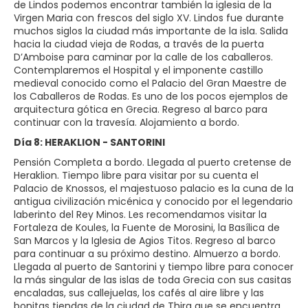
de Lindos podemos encontrar también la iglesia de la
Virgen Maria con frescos del siglo XV. Lindos fue durante
muchos siglos la ciudad más importante de la isla. Salida
hacia la ciudad vieja de Rodas, a través de la puerta
D’Amboise para caminar por la calle de los caballeros.
Contemplaremos el Hospital y el imponente castillo
medieval conocido como el Palacio del Gran Maestre de
los Caballeros de Rodas. Es uno de los pocos ejemplos de
arquitectura gótica en Grecia. Regreso al barco para
continuar con la travesía. Alojamiento a bordo.
Día 8: HERAKLION - SANTORINI
Pensión Completa a bordo. Llegada al puerto cretense de
Heraklion. Tiempo libre para visitar por su cuenta el
Palacio de Knossos, el majestuoso palacio es la cuna de la
antigua civilización micénica y conocido por el legendario
laberinto del Rey Minos. Les recomendamos visitar la
Fortaleza de Koules, la Fuente de Morosini, la Basílica de
San Marcos y la Iglesia de Agios Titos. Regreso al barco
para continuar a su próximo destino. Almuerzo a bordo.
Llegada al puerto de Santorini y tiempo libre para conocer
la más singular de las islas de toda Grecia con sus casitas
encaladas, sus callejuelas, los cafés al aire libre y las
bonitas tiendas de la ciudad de Thira que se encuentra