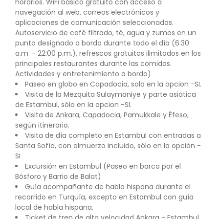
horarios. WiFi básico gratuito con acceso a
navegación al web, correos electrónicos y
aplicaciones de comunicación seleccionadas.
Autoservicio de café filtrado, té, agua y zumos en un
punto designado a bordo durante todo el día (6:30
a.m. - 22:00 p.m.), refrescos gratuitos ilimitados en los
principales restaurantes durante las comidas.
Actividades y entretenimiento a bordo)
Paseo en globo en Capadocia, solo en la opcion -SI.
Visita de la Mezquita Sulaymaniye y parte asiática
de Estambul, sólo en la opcion -SI.
Visita de Ankara, Capadocia, Pamukkale y Éfeso,
según itinerario.
Visita de día completo en Estambul con entradas a
Santa Sofía, con almuerzo incluido, sólo en la opción -
SI
Excursión en Estambul (Paseo en barco por el
Bósforo y Barrio de Balat)
Guía acompañante de habla hispana durante el
recorrido en Turquía, excepto en Estambul con guía
local de habla hispana.
Ticket de tren de alta velocidad Ankara - Estambul