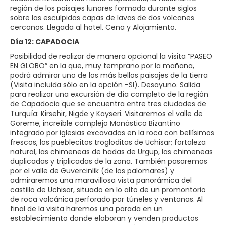
región de los paisajes lunares formada durante siglos
sobre las esculpidas capas de lavas de dos volcanes
cercanos. Llegada al hotel. Cena y Alojamiento.
Día 12: CAPADOCIA
Posibilidad de realizar de manera opcional la visita “PASEO
EN GLOBO” en la que, muy temprano por la mañana,
podrá admirar uno de los más bellos paisajes de la tierra
(Visita incluida sólo en la opción -SI). Desayuno. Salida
para realizar una excursión de día completo de la región
de Capadocia que se encuentra entre tres ciudades de
Turquía: Kirsehir, Nigde y Kayseri. Visitaremos el valle de
Goreme, increíble complejo Monástico Bizantino
integrado por iglesias excavadas en la roca con bellísimos
frescos, los pueblecitos trogloditas de Uchisar; fortaleza
natural, las chimeneas de hadas de Urgup, las chimeneas
duplicadas y triplicadas de la zona. También pasaremos
por el valle de Güvercinlik (de los palomares) y
admiraremos una maravillosa vista panorámica del
castillo de Uchisar, situado en lo alto de un promontorio
de roca volcánica perforado por túneles y ventanas. Al
final de la visita haremos una parada en un
establecimiento donde elaboran y venden productos