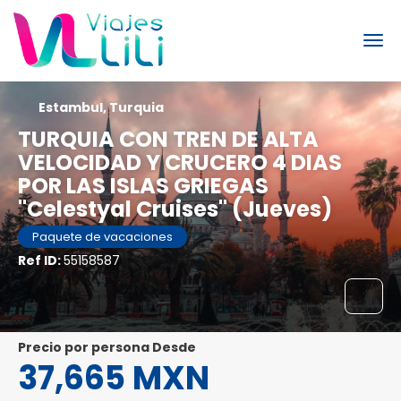
Estambul, Turquia
TURQUIA CON TREN DE ALTA
VELOCIDAD Y CRUCERO 4 DIAS
POR LAS ISLAS GRIEGAS
"Celestyal Cruises" (Jueves)
Paquete de vacaciones
Ref ID:
55158587
precio por persona Desde
37,665 MXN