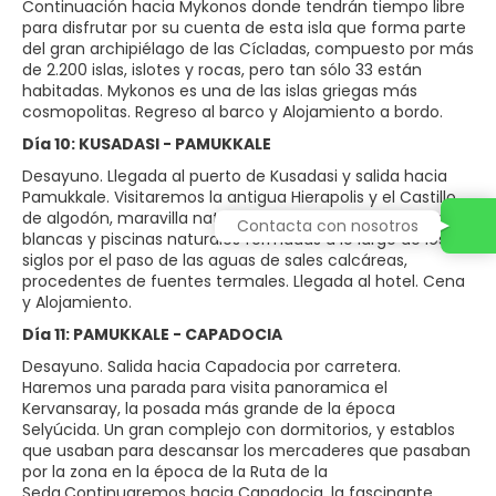
Continuación hacia Mykonos donde tendrán tiempo libre
para disfrutar por su cuenta de esta isla que forma parte
del gran archipiélago de las Cícladas, compuesto por más
de 2.200 islas, islotes y rocas, pero tan sólo 33 están
habitadas. Mykonos es una de las islas griegas más
cosmopolitas. Regreso al barco y Alojamiento a bordo.
Día 10: KUSADASI - PAMUKKALE
Desayuno. Llegada al puerto de Kusadasi y salida hacia
Pamukkale. Visitaremos la antigua Hierapolis y el Castillo
de algodón, maravilla natural de gigantescas cascadas
Contacta con nosotros
blancas y piscinas naturales formadas a lo largo de los
siglos por el paso de las aguas de sales calcáreas,
procedentes de fuentes termales. Llegada al hotel. Cena
y Alojamiento.
Día 11: PAMUKKALE - CAPADOCIA
Desayuno. Salida hacia Capadocia por carretera.
Haremos una parada para visita panoramica el
Kervansaray, la posada más grande de la época
Selyúcida. Un gran complejo con dormitorios, y establos
que usaban para descansar los mercaderes que pasaban
por la zona en la época de la Ruta de la
Seda.Continuaremos hacia Capadocia, la fascinante