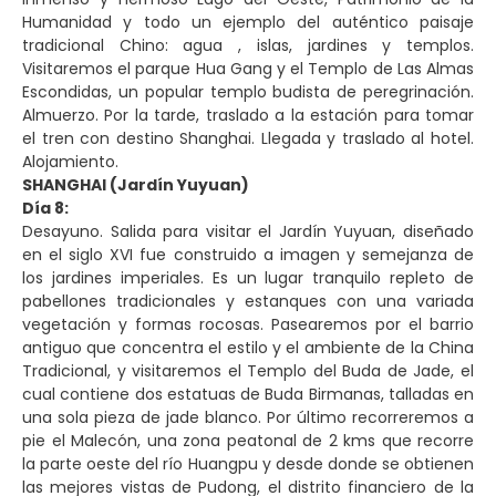
Humanidad y todo un ejemplo del auténtico paisaje
tradicional Chino: agua , islas, jardines y templos.
Visitaremos el parque Hua Gang y el Templo de Las Almas
Escondidas, un popular templo budista de peregrinación.
Almuerzo. Por la tarde, traslado a la estación para tomar
el tren con destino Shanghai. Llegada y traslado al hotel.
Alojamiento.
SHANGHAI (Jardín Yuyuan)
Día 8:
Desayuno. Salida para visitar el Jardín Yuyuan, diseñado
en el siglo XVI fue construido a imagen y semejanza de
los jardines imperiales. Es un lugar tranquilo repleto de
pabellones tradicionales y estanques con una variada
vegetación y formas rocosas. Pasearemos por el barrio
antiguo que concentra el estilo y el ambiente de la China
Tradicional, y visitaremos el Templo del Buda de Jade, el
cual contiene dos estatuas de Buda Birmanas, talladas en
una sola pieza de jade blanco. Por último recorreremos a
pie el Malecón, una zona peatonal de 2 kms que recorre
la parte oeste del río Huangpu y desde donde se obtienen
las mejores vistas de Pudong, el distrito financiero de la