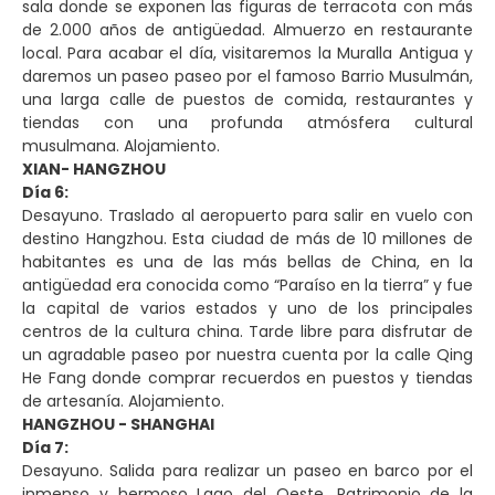
sala donde se exponen las figuras de terracota con más
de 2.000 años de antigüedad. Almuerzo en restaurante
local. Para acabar el día, visitaremos la Muralla Antigua y
daremos un paseo paseo por el famoso Barrio Musulmán,
una larga calle de puestos de comida, restaurantes y
tiendas con una profunda atmósfera cultural
musulmana. Alojamiento.
XIAN- HANGZHOU
Día 6:
Desayuno. Traslado al aeropuerto para salir en vuelo con
destino Hangzhou. Esta ciudad de más de 10 millones de
habitantes es una de las más bellas de China, en la
antigüedad era conocida como “Paraíso en la tierra” y fue
la capital de varios estados y uno de los principales
centros de la cultura china. Tarde libre para disfrutar de
un agradable paseo por nuestra cuenta por la calle Qing
He Fang donde comprar recuerdos en puestos y tiendas
de artesanía. Alojamiento.
HANGZHOU - SHANGHAI
Día 7:
Desayuno. Salida para realizar un paseo en barco por el
inmenso y hermoso Lago del Oeste, Patrimonio de la