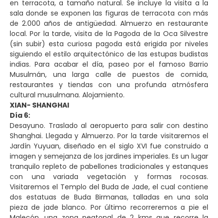
en terracota, a tamaño natural. Se incluye la visita a la
sala donde se exponen las figuras de terracota con más
de 2.000 años de antigüedad. Almuerzo en restaurante
local. Por la tarde, visita de la Pagoda de la Oca Silvestre
(sin subir) esta curiosa pagoda está erigida por niveles
siguiendo el estilo arquitectónico de las estupas budistas
indias. Para acabar el día, paseo por el famoso Barrio
Musulmán, una larga calle de puestos de comida,
restaurantes y tiendas con una profunda atmósfera
cultural musulmana. Alojamiento.
XIAN- SHANGHAI
Día 6:
Desayuno. Traslado al aeropuerto para salir con destino
Shanghai. Llegada y Almuerzo. Por la tarde visitaremos el
Jardín Yuyuan, diseñado en el siglo XVI fue construido a
imagen y semejanza de los jardines imperiales. Es un lugar
tranquilo repleto de pabellones tradicionales y estanques
con una variada vegetación y formas rocosas.
Visitaremos el Templo del Buda de Jade, el cual contiene
dos estatuas de Buda Birmanas, talladas en una sola
pieza de jade blanco. Por último recorreremos a pie el
Malecón, una zona peatonal de 2 kms que recorre la