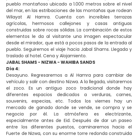
pueblo montañoso ubicado a 1.000 metros sobre el nivel
del mar, en las estribaciones de las montañas que rodean
Wilayat Al Hamra. Cuenta con increíbles terrazas
agrícolas, hermosos callejones y casas antiguas
construidas sobre rocas sólidas. La combinación de estos
elementos le da al visitante una imagen espectacular
desde el mirador, que está a pocos pasos de la entrada al
pueblo. Seguiremos el viaje hacia Jabal Shams. Llegada y
traslado al hotel. Cena y Alojamiento.
JABAL SHAMS - NIZWA - WAHIBA SANDS
Día 4:
Desayuno. Regresaremos a Al Hamra para cambiar de
vehículo y salir con destino Nizwa. A la llegada, visitaremos
el zoco. Es un antiguo zoco tradicional donde hay
diferentes espacios dedicados a verduras, carnes,
souvenirs, especias, etc. Todos los viernes hay un
mercado de ganado donde se vende, se compra y se
negocia por él. La atmósfera es electrizante,
especialmente antes de Eid. Después de dar un paseo
entre los diferentes puestos, caminaremos hacia el
Fuerte de Nizwa, con su enorme torre redonda construida