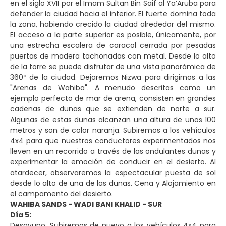
en el siglo XVII por el Imam Sultan Bin Saif al Ya’Aruba para
defender la ciudad hacia el interior. El fuerte domina toda
la zona, habiendo crecido la ciudad alrededor del mismo.
El acceso a la parte superior es posible, únicamente, por
una estrecha escalera de caracol cerrada por pesadas
puertas de madera tachonadas con metal. Desde lo alto
de la torre se puede disfrutar de una vista panorámica de
360º de la ciudad. Dejaremos Nizwa para dirigirnos a las
"Arenas de Wahiba". A menudo descritas como un
ejemplo perfecto de mar de arena, consisten en grandes
cadenas de dunas que se extienden de norte a sur.
Algunas de estas dunas alcanzan una altura de unos 100
metros y son de color naranja. Subiremos a los vehículos
4x4 para que nuestros conductores experimentados nos
lleven en un recorrido a través de las ondulantes dunas y
experimentar la emoción de conducir en el desierto. Al
atardecer, observaremos la espectacular puesta de sol
desde lo alto de una de las dunas. Cena y Alojamiento en
el campamento del desierto.
WAHIBA SANDS - WADI BANI KHALID - SUR
Día 5:
Desayuno. Subiremos de nuevo a los vehículos 4x4 para