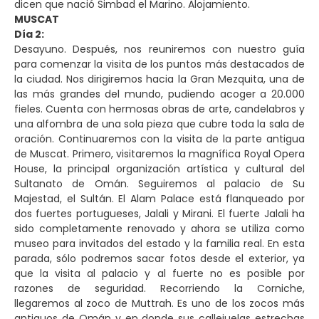
dicen que nació Simbad el Marino. Alojamiento.
MUSCAT
Día 2:
Desayuno. Después, nos reuniremos con nuestro guía
para comenzar la visita de los puntos más destacados de
la ciudad. Nos dirigiremos hacia la Gran Mezquita, una de
las más grandes del mundo, pudiendo acoger a 20.000
fieles. Cuenta con hermosas obras de arte, candelabros y
una alfombra de una sola pieza que cubre toda la sala de
oración. Continuaremos con la visita de la parte antigua
de Muscat. Primero, visitaremos la magnífica Royal Opera
House, la principal organización artística y cultural del
Sultanato de Omán. Seguiremos al palacio de Su
Majestad, el Sultán. El Alam Palace está flanqueado por
dos fuertes portugueses, Jalali y Mirani. El fuerte Jalali ha
sido completamente renovado y ahora se utiliza como
museo para invitados del estado y la familia real. En esta
parada, sólo podremos sacar fotos desde el exterior, ya
que la visita al palacio y al fuerte no es posible por
razones de seguridad. Recorriendo la Corniche,
llegaremos al zoco de Muttrah. Es uno de los zocos más
antiguos de Omán y en donde sus callejuelas estrechas