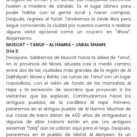
huelen a madera de sándalo. Es el lugar idóneo para
poder hablar con la gente local y hacer compras.
Después, regreso al hotel. Tendremos la tarde libre para
seguir conociendo la ciudad por nuestra cuenta o realizar
alguna visita opcional como un crucero en "dhow".
Alojamiento.
MUSCAT - TANUF - AL HAMRA - JABAL SHAMS
Día 3:
Desayuno. Saldremos de Muscat hacia la aldea de Tanuf,
en la provincia de Nizwa, situada casi a medio camino
entre dos de las ciudades más grandes de la región de Al
Dakhiliyah: Nizwa y Bahla. Las ruinas de Tanuf son un lugar
maravilloso, con el telón de fondo de las montañas Al
Hajar y la sensación de asombro que provocan a los
visitantes que las exploran. Continuaremos hacia los
antiguos pueblos de la cordillera Al Hajar. Primero,
pararemos en el antiguo pueblo de Al Hamra. Muchas de
sus casas de barro datan de 400 años de antigüedad y
algunas de ellas todavía están en pie. Los antiguos
sistemas "falaj" aún se utilizan aquí para el riego. Después,
pararemos en el pueblo de Misfat Al Abriyeen. Es un