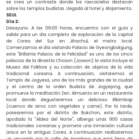
se crea un contraste donde los rascacielos destacan
sobre los templos budistas. Llegada al hotel y Alojamiento.
SEUL
Día 2:
Desayuno. A las 09:00 horas, encuentro con el guía y
salida para un día completo de exploración de la capital
de Corea del Sur en Jihachul, el metro local.
Comenzamos el día visitando Palacio de Gyeongbokgung,
este "Brillante Palacio de la Felicidad" es uno de los cinco
palacios de la dinastía Choson (Joseon) la visita incluye el
Museo del Folklore y su colección de objetos de la vida
tradicional coreana. A continuación, visitaremos el
Templo de Jogyesa, uno de los más grandes de la ciudad
y el centro de la orden Budista de Jogyejong, que
promueve la meditación Zen. Almuerzo en un restaurante
local donde degustaremos un delicioso Bibimbap
(cuenco de arroz con vegetales y carne). Por la tarde,
pasearemos por el distrito de Bukchon, este distrito,
apodado la "Aldea del Norte", alberga unas 900 casas
tradicionales coreanas y promete una inmersión cultural
única en la antigua Corea. A continuación realizaremos
un recorrido por la calle de Insadong que está llena de