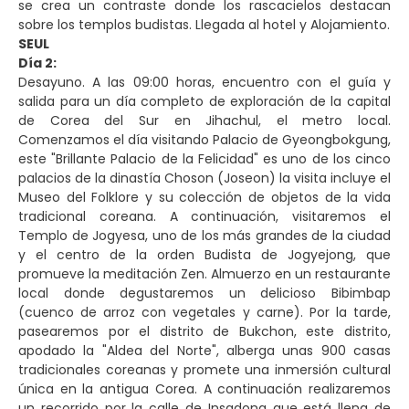
se crea un contraste donde los rascacielos destacan
sobre los templos budistas. Llegada al hotel y Alojamiento.
SEUL
Día 2:
Desayuno. A las 09:00 horas, encuentro con el guía y
salida para un día completo de exploración de la capital
de Corea del Sur en Jihachul, el metro local.
Comenzamos el día visitando Palacio de Gyeongbokgung,
este "Brillante Palacio de la Felicidad" es uno de los cinco
palacios de la dinastía Choson (Joseon) la visita incluye el
Museo del Folklore y su colección de objetos de la vida
tradicional coreana. A continuación, visitaremos el
Templo de Jogyesa, uno de los más grandes de la ciudad
y el centro de la orden Budista de Jogyejong, que
promueve la meditación Zen. Almuerzo en un restaurante
local donde degustaremos un delicioso Bibimbap
(cuenco de arroz con vegetales y carne). Por la tarde,
pasearemos por el distrito de Bukchon, este distrito,
apodado la "Aldea del Norte", alberga unas 900 casas
tradicionales coreanas y promete una inmersión cultural
única en la antigua Corea. A continuación realizaremos
un recorrido por la calle de Insadong que está llena de