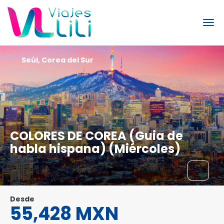
Seúl, Corea del Sur
COLORES DE COREA (Guia de
habla hispana) (Miércoles)
Desde
55,428 MXN