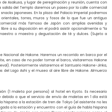
 de Asakusa, y lugar de peregrinación y reunión, cuenta con
la salida del Templo daremos un paseo por la calle comercial
 snacks japoneses. En la plaza del Palacio Imperial podremos
 orientales, torres, muros y fosos de lo que fue un antiguo
rito comercial más famoso de Japón con amplias avenidas y
libre a su disposición en el podrá asistir opcionalmente a “la
aestro o maestra y degustación de té y dulces. (Sujeto a
que Nacional de Hakone. Haremos un recorrido en barco por el
rmite, en caso de no poder tomar el barco, visitaremos Hakone
eval). Posteriormente visitaremos el Santuario Hakone-Jinka,
as del Lago Ashi y el museo al aire libre de Hakone. Almuerzo
n (1 maleta por persona) al hotel en Kyoto. Es necesario
debido a que el servicio de envío de maletas en 1 día está
 hispana a la estación de tren de Tokyo (el asistente no les
egada a la estación y encuentro con el guía de habla hispana