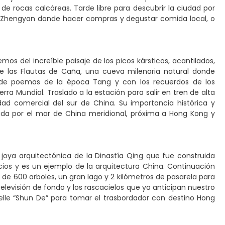
de rocas calcáreas. Tarde libre para descubrir la ciudad por
lle Zhengyan donde hacer compras y degustar comida local, o
emos del increíble paisaje de los picos kársticos, acantilados,
de las Flautas de Caña, una cueva milenaria natural donde
or de poemas de la época Tang y con los recuerdos de los
ra Mundial. Traslado a la estación para salir en tren de alta
ad comercial del sur de China. Su importancia histórica y
da por el mar de China meridional, próxima a Hong Kong y
 joya arquitectónica de la Dinastía Qing que fue construida
icios y es un ejemplo de la arquitectura China. Continuación
e 600 arboles, un gran lago y 2 kilómetros de pasarela para
elevisión de fondo y los rascacielos que ya anticipan nuestro
uelle “Shun De” para tomar el trasbordador con destino Hong