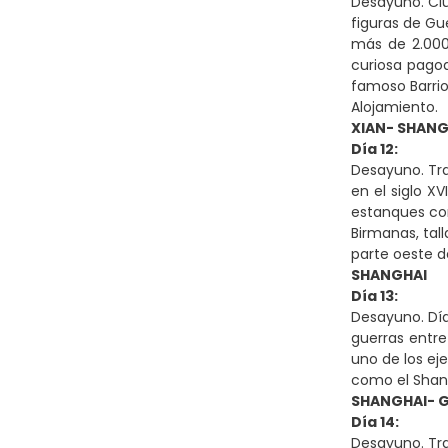
Desayuno. Ciu
figuras de Gu
más de 2.000 
curiosa pagod
famoso Barrio
Alojamiento.
XIAN- SHANG
Día 12:
Desayuno. Tra
en el siglo X
estanques con
Birmanas, tal
parte oeste d
SHANGHAI
Día 13:
Desayuno. Día
guerras entre
uno de los ej
como el Shangh
SHANGHAI- G
Día 14:
Desayuno. Tras