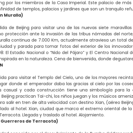
ing por los miembros de la Casa Imperial. Este palacio de más
finidad de templos, palacios y jardines que son un tranquilo refu
n Muralla)
lida de Beijing para visitar una de las nuevas siete maravil
o protección ante la invasión de las tribus nómadas del norte
uralla continua de 7.000 Km, actualmente atraviesa un total de 
ciudad y parada para tomar fotos del exterior de los innovado
08: El Estadio Nacional o “Nido del Pájaro” y El Centro Nacion
inspirada en la naturaleza. Cena de bienvenida, donde degustarem
AN
ida para visitar el Templo del Cielo, uno de los mayores recint
 lugar donde el emperador daba las gracias al cielo por las cos
s casual y cada construcción tiene una simbología para la 
 Beijing practican Tai-chi, los niños juegan y los músicos amen
ra salir en tren de alta velocidad con destino Xian, (aéreo Beijin
slado al hotel. Xian, ciudad que marca el extremo oriental de l
erracota. Llegada y traslado al hotel. Alojamiento.
 Guerreros de Terracota)