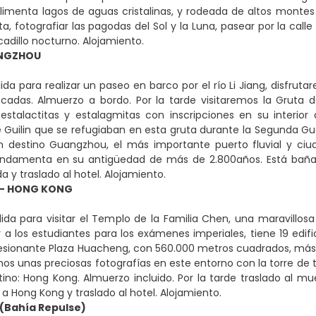
alimenta lagos de aguas cristalinas, y rodeada de altos montes 
a, fotografiar las pagodas del Sol y la Luna, pasear por la ca
cadillo nocturno. Alojamiento.
ANGZHOU
da para realizar un paseo en barco por el río Li Jiang, disfrutar
cadas. Almuerzo a bordo. Por la tarde visitaremos la Gruta 
 estalactitas y estalagmitas con inscripciones en su interi
 Guilin que se refugiaban en esta gruta durante la Segunda Guer
n destino Guangzhou, el más importante puerto fluvial y ciud
fundamenta en su antigüedad de más de 2.800años. Está baña
 y traslado al hotel. Alojamiento.
- HONG KONG
ida para visitar el Templo de la Familia Chen, una maravillosa
 a los estudiantes para los exámenes imperiales, tiene 19 edif
esionante Plaza Huacheng, con 560.000 metros cuadrados, más d
os unas preciosas fotografías en este entorno con la torre de t
tino: Hong Kong. Almuerzo incluido. Por la tarde traslado al m
 a Hong Kong y traslado al hotel. Alojamiento.
Bahía Repulse)