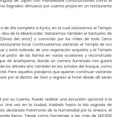
 antiguas de Japón con maravillosas construcciones como el
rvos Sagrados. Almuerzo por cuenta propia en un restaurante
sita de día completo a Kyoto, en la cual visitaremos el Templo
ios de la Misericordia. Visitaremos también el Santuario de
i (Diosa del arroz) y conocido por los miles de toriis (arco
restaurante local. Continuaremos visitando el Templo de oro
nque y está rodeado de una vegetación exquisita y el Templo
fue pasto de las llamas en varias ocasiones y reconstruido
osque de Arashiyama, donde un camino iluminado nos guiará
de los árboles sino también en los sonidos del bosque, como
el. Para aquellos pasajeros que quieran continuar visitando
seo por el distrito de Gion y regreso al hotel desde allí serán
d por su cuenta. Puede realizar una excursión opcional a la
. Una vez en la ciudad, traslado hasta la isla sagrada de
orii, declarado Patrimonio de la Humanidad por la Unesco, el
japonés Kenzo Tange como homenaje a las más de 140.000