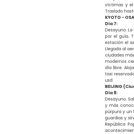
víctimas y e
Traslado hasta
KYOTO - OSA
Día 7:
Desayuno. La 
por el guía. 
estación el a
Llegada al aer
ciudades más
modernos cent
día libre. Al
taxi reservad
usd.
BEIJING (Ciu
Día 8:
Desayuno. Sal
y más conoci
púrpura y un 
guardias y sir
República Po
acontecimient