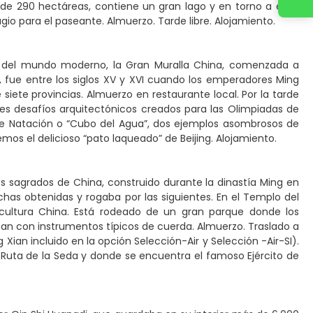
 de 290 hectáreas, contiene un gran lago y en torno a él se
gio para el paseante. Almuerzo. Tarde libre. Alojamiento.
las del mundo moderno, la Gran Muralla China, comenzada a
, fue entre los siglos XV y XVI cuando los emperadores Ming
siete provincias. Almuerzo en restaurante local. Por la tarde
res desafíos arquitectónicos creados para las Olimpiadas de
al de Natación o “Cubo del Agua”, dos ejemplos asombrosos de
os el delicioso “pato laqueado” de Beijing. Alojamiento.
os sagrados de China, construido durante la dinastía Ming en
echas obtenidas y rogaba por las siguientes. En el Templo del
cultura China. Está rodeado de un gran parque donde los
izan con instrumentos típicos de cuerda. Almuerzo. Traslado a
g Xian incluido en la opción Selección-Air y Selección -Air-SI).
a Ruta de la Seda y donde se encuentra el famoso Ejército de