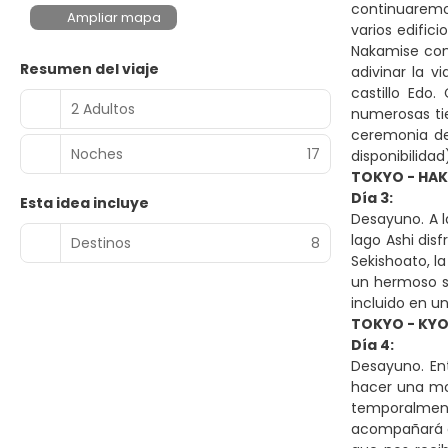
continuaremos
Ampliar mapa
varios edific
Nakamise con 
Resumen del viaje
adivinar la v
castillo Edo
2 Adultos
numerosas tie
ceremonia de
Noches
17
disponibilidad
TOKYO - HA
Día 3:
Esta idea incluye
Desayuno. A l
lago Ashi dis
Destinos
8
Sekishoato, l
un hermoso sa
incluido en un
TOKYO - KYO
Día 4:
Desayuno. En
hacer una moc
temporalmente
acompañará du