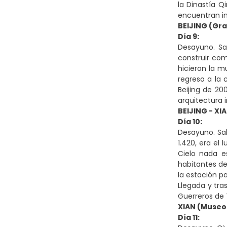
la Dinastía Q
encuentran in
BEIJING (Gra
Día 9:
Desayuno. Sa
construir com
hicieron la m
regreso a la 
Beijing de 20
arquitectura 
BEIJING - XI
Día 10:
Desayuno. Sal
1.420, era el
Cielo nada e
habitantes de
la estación pa
Llegada y tra
Guerreros de T
XIAN (Museo
Día 11: