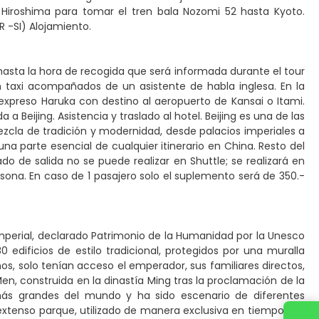
Hiroshima para tomar el tren bala Nozomi 52 hasta Kyoto.
IR -SI) Alojamiento.
hasta la hora de recogida que será informada durante el tour
en taxi acompañados de un asistente de habla inglesa. En la
 expreso Haruka con destino al aeropuerto de Kansai o Itami.
a Beijing. Asistencia y traslado al hotel. Beijing es una de las
cla de tradición y modernidad, desde palacios imperiales a
na parte esencial de cualquier itinerario en China. Resto del
ado de salida no se puede realizar en Shuttle; se realizará en
rsona. En caso de 1 pasajero solo el suplemento será de 350.-
o Imperial, declarado Patrimonio de la Humanidad por la Unesco
dificios de estilo tradicional, protegidos por una muralla
nos, solo tenían acceso el emperador, sus familiares directos,
 Men, construida en la dinastía Ming tras la proclamación de la
más grandes del mundo y ha sido escenario de diferentes
 extenso parque, utilizado de manera exclusiva en tiempos de
Contacta con nosotros