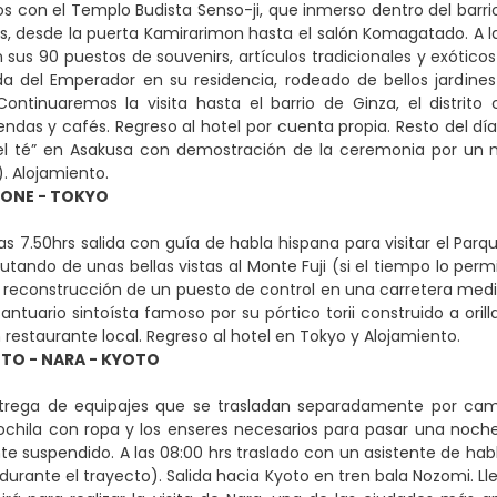
 con el Templo Budista Senso-ji, que inmerso dentro del barrio
ios, desde la puerta Kamirarimon hasta el salón Komagatado. A 
sus 90 puestos de souvenirs, artículos tradicionales y exóticos
ida del Emperador en su residencia, rodeado de bellos jardines
. Continuaremos la visita hasta el barrio de Ginza, el dist
ndas y cafés. Regreso al hotel por cuenta propia. Resto del día 
l té” en Asakusa con demostración de la ceremonia por un m
). Alojamiento.
KONE - TOKYO
as 7.50hrs salida con guía de habla hispana para visitar el Par
frutando de unas bellas vistas al Monte Fuji (si el tiempo lo pe
a reconstrucción de un puesto de control en una carretera medi
ntuario sintoísta famoso por su pórtico torii construido a orill
 restaurante local. Regreso al hotel en Tokyo y Alojamiento.
TO - NARA - KYOTO
trega de equipajes que se trasladan separadamente por camió
hila con ropa y los enseres necesarios para pasar una noche 
 suspendido. A las 08:00 hrs traslado con un asistente de habla
rante el trayecto). Salida hacia Kyoto en tren bala Nozomi. Ll