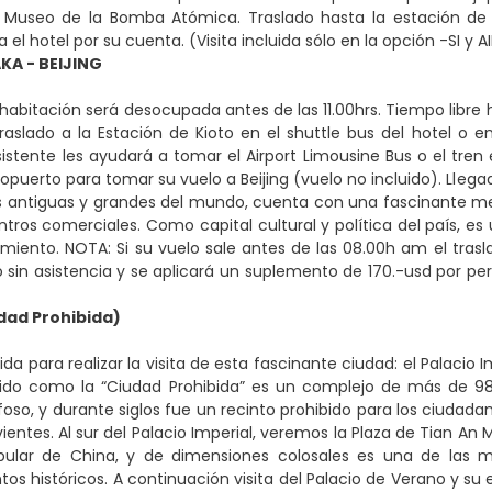
l Museo de la Bomba Atómica. Traslado hasta la estación de 
 el hotel por su cuenta. (Visita incluida sólo en la opción -SI y A
KA - BEIJING
habitación será desocupada antes de las 11.00hrs. Tiempo libre 
Traslado a la Estación de Kioto en el shuttle bus del hotel o 
sistente les ayudará a tomar el Airport Limousine Bus o el tren
opuerto para tomar su vuelo a Beijing (vuelo no incluido). Llegada 
 antiguas y grandes del mundo, cuenta con una fascinante mez
ros comerciales. Como capital cultural y política del país, es u
ojamiento. NOTA: Si su vuelo sale antes de las 08.00h am el trasl
o sin asistencia y se aplicará un suplemento de 170.-usd por pe
dad Prohibida)
ida para realizar la visita de esta fascinante ciudad: el Palaci
do como la “Ciudad Prohibida” es un complejo de más de 980 e
foso, y durante siglos fue un recinto prohibido para los ciudada
vientes. Al sur del Palacio Imperial, veremos la Plaza de Tian An
pular de China, y de dimensiones colosales es una de las 
os históricos. A continuación visita del Palacio de Verano y su