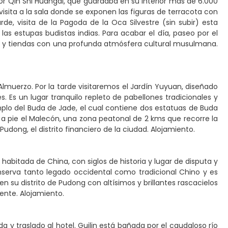
 Qin Shi Huangdi, que guardaba en su interior más de 6.000
visita a la sala donde se exponen las figuras de terracota con
e, visita de la Pagoda de la Oca Silvestre (sin subir) esta
 las estupas budistas indias. Para acabar el día, paseo por el
s y tiendas con una profunda atmósfera cultural musulmana.
Almuerzo. Por la tarde visitaremos el Jardín Yuyuan, diseñado
s. Es un lugar tranquilo repleto de pabellones tradicionales y
plo del Buda de Jade, el cual contiene dos estatuas de Buda
 a pie el Malecón, una zona peatonal de 2 kms que recorre la
dong, el distrito financiero de la ciudad. Alojamiento.
abitada de China, con siglos de historia y lugar de disputa y
onserva tanto legado occidental como tradicional Chino y es
 su distrito de Pudong con altísimos y brillantes rascacielos
iente. Alojamiento.
da y traslado al hotel. Guilin está bañada por el caudaloso río