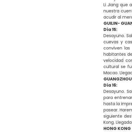
Li Jiang que 
nuestra cuent
acudir al mer
GUILIN- GU
Día 15:
Desayuno. Sali
cuevas y cas
conviven las
habitantes de
velocidad co
cultural se 
Macao. Llegada
GUANGZHOU
Día 16:
Desayuno. Sal
para entrenar
hasta la impr
pasear. Harem
siguiente des
Kong. Llegada
HONG KONG (