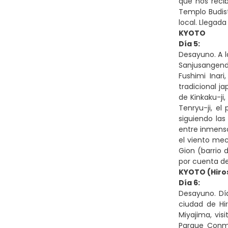
que nos recib
Templo Budist
local. Llegada
KYOTO
Día 5:
Desayuno. A l
Sanjusangendo
Fushimi Inari
tradicional j
de Kinkaku-ji
Tenryu-ji, el
siguiendo la
entre inmenso
el viento mec
Gion (barrio d
por cuenta de
KYOTO (Hiro
Día 6:
Desayuno. Día
ciudad de Hi
Miyajima, vis
Parque Conme