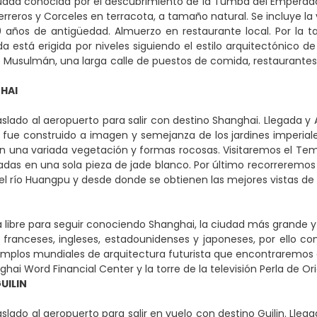
dad conocida por el descubrimiento de la Tumba del Emperador
erreros y Corceles en terracota, a tamaño natural. Se incluye la 
años de antigüedad. Almuerzo en restaurante local. Por la tard
a está erigida por niveles siguiendo el estilo arquitectónico de
 Musulmán, una larga calle de puestos de comida, restaurante
HAI
slado al aeropuerto para salir con destino Shanghai. Llegada y 
VI fue construido a imagen y semejanza de los jardines imperiale
 una variada vegetación y formas rocosas. Visitaremos el Tem
ladas en una sola pieza de jade blanco. Por último recorreremos
el río Huangpu y desde donde se obtienen las mejores vistas de Pu
 libre para seguir conociendo Shanghai, la ciudad más grande y h
 franceses, ingleses, estadounidenses y japoneses, por ello c
emplos mundiales de arquitectura futurista que encontraremos en
ai Word Financial Center y la torre de la televisión Perla de Or
UILIN
lado al aeropuerto para salir en vuelo con destino Guilin. Llega