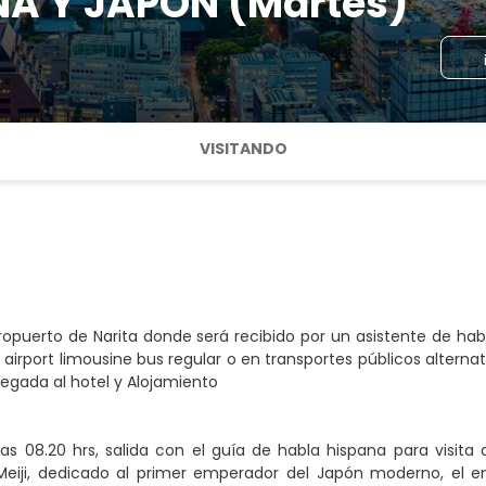
NA Y JAPON (Martes)
VISITANDO
ropuerto de Narita donde será recibido por un asistente de h
 airport limousine bus regular o en transportes públicos alterna
Llegada al hotel y Alojamiento
las 08.20 hrs, salida con el guía de habla hispana para visi
 Meiji, dedicado al primer emperador del Japón moderno, el e