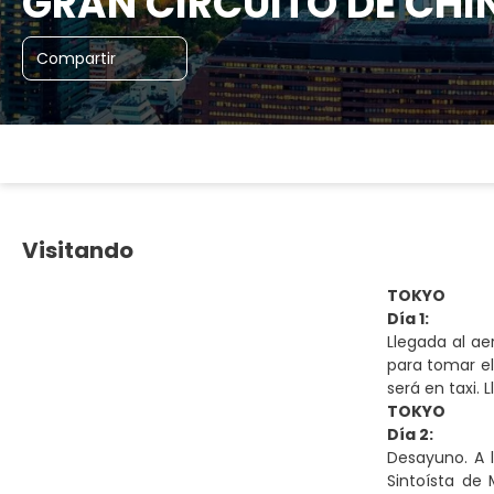
GRAN CIRCUITO DE CHI
Compartir
Visitando
TOKYO
Día 1:
Llegada al ae
para tomar el
será en taxi. 
TOKYO
Día 2:
Desayuno. A 
Sintoísta de