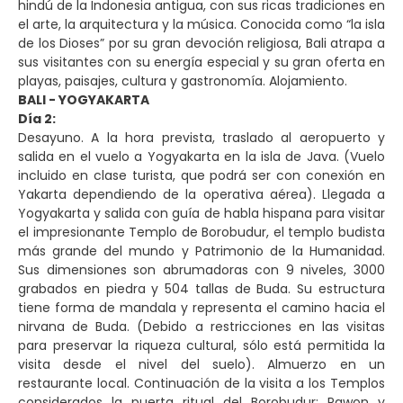
hindú de la Indonesia antigua, con sus ricas tradiciones en
el arte, la arquitectura y la música. Conocida como “la isla
de los Dioses” por su gran devoción religiosa, Bali atrapa a
sus visitantes con su energía especial y su gran oferta en
playas, paisajes, cultura y gastronomía. Alojamiento.
BALI - YOGYAKARTA
Día 2:
Desayuno. A la hora prevista, traslado al aeropuerto y
salida en el vuelo a Yogyakarta en la isla de Java. (Vuelo
incluido en clase turista, que podrá ser con conexión en
Yakarta dependiendo de la operativa aérea). Llegada a
Yogyakarta y salida con guía de habla hispana para visitar
el impresionante Templo de Borobudur, el templo budista
más grande del mundo y Patrimonio de la Humanidad.
Sus dimensiones son abrumadoras con 9 niveles, 3000
grabados en piedra y 504 tallas de Buda. Su estructura
tiene forma de mandala y representa el camino hacia el
nirvana de Buda. (Debido a restricciones en las visitas
para preservar la riqueza cultural, sólo está permitida la
visita desde el nivel del suelo). Almuerzo en un
restaurante local. Continuación de la visita a los Templos
considerados la puerta ritual del Borobudur: Pawon y