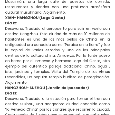
Musulmán, una larga calle de puestos de comida,
restaurantes y tiendas con una profunda atmósfera
cultural musulmana. Alojamiento.
XIAN- HANGZHOU (Lago Oeste)
Día 12:
Desayuno. Traslado al aeropuerto para salir en vuelo con
destino Hangzhou. Esta ciudad de más de 10 millones de
habitantes es una de las más bellas de China, en la
antigüedad era conocida como “Paraíso en la tierra” y fue
la capital de varios estados y uno de los principales
centros de la cultura china. Almuerzo. Por la tarde paseo
en barco por el inmenso y hermoso Lago del Oeste, otro
ejemplo del auténtico paisaje tradicional Chino, agua ,
islas, jardines y templos. Visita del Templo de Las Almas
Escondidas, un popular templo budista de peregrinación.
Alojamiento.
HANGZHOU- SUZHOU (Jardín del pescador)
Día 13:
Desayuno. Traslado a la estación para tomar el tren con
destino Suzhou, una acogedora ciudad conocida como
“la Venecia China” por los canales que recorren la ciudad.
Cada rincón de Suzhou nos sorprenderá, sus callejuelas,