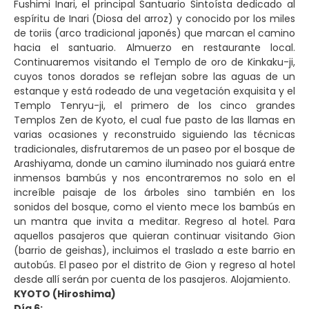
Fushimi Inari, el principal Santuario Sintoísta dedicado al
espíritu de Inari (Diosa del arroz) y conocido por los miles
de toriis (arco tradicional japonés) que marcan el camino
hacia el santuario. Almuerzo en restaurante local.
Continuaremos visitando el Templo de oro de Kinkaku-ji,
cuyos tonos dorados se reflejan sobre las aguas de un
estanque y está rodeado de una vegetación exquisita y el
Templo Tenryu-ji, el primero de los cinco grandes
Templos Zen de Kyoto, el cual fue pasto de las llamas en
varias ocasiones y reconstruido siguiendo las técnicas
tradicionales, disfrutaremos de un paseo por el bosque de
Arashiyama, donde un camino iluminado nos guiará entre
inmensos bambús y nos encontraremos no solo en el
increíble paisaje de los árboles sino también en los
sonidos del bosque, como el viento mece los bambús en
un mantra que invita a meditar. Regreso al hotel. Para
aquellos pasajeros que quieran continuar visitando Gion
(barrio de geishas), incluimos el traslado a este barrio en
autobús. El paseo por el distrito de Gion y regreso al hotel
desde allí serán por cuenta de los pasajeros. Alojamiento.
KYOTO (Hiroshima)
Día 6: