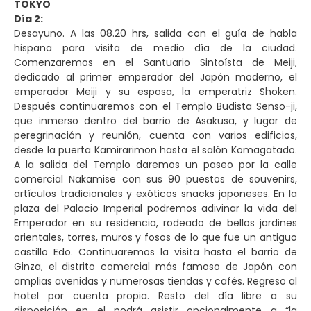
TOKYO
Día 2:
Desayuno. A las 08.20 hrs, salida con el guía de habla
hispana para visita de medio día de la ciudad.
Comenzaremos en el Santuario Sintoísta de Meiji,
dedicado al primer emperador del Japón moderno, el
emperador Meiji y su esposa, la emperatriz Shoken.
Después continuaremos con el Templo Budista Senso-ji,
que inmerso dentro del barrio de Asakusa, y lugar de
peregrinación y reunión, cuenta con varios edificios,
desde la puerta Kamirarimon hasta el salón Komagatado.
A la salida del Templo daremos un paseo por la calle
comercial Nakamise con sus 90 puestos de souvenirs,
artículos tradicionales y exóticos snacks japoneses. En la
plaza del Palacio Imperial podremos adivinar la vida del
Emperador en su residencia, rodeado de bellos jardines
orientales, torres, muros y fosos de lo que fue un antiguo
castillo Edo. Continuaremos la visita hasta el barrio de
Ginza, el distrito comercial más famoso de Japón con
amplias avenidas y numerosas tiendas y cafés. Regreso al
hotel por cuenta propia. Resto del día libre a su
disposición en el podrá asistir opcionalmente a “la