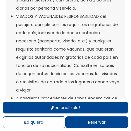
y para maleteros y camareros, de 1 a 2 dólares
diarios por persona y servicio.
VISADOS Y VACUNAS: Es RESPONSABILIDAD del
pasajero cumplir con los requisitos migratorios de
cada país, incluyendo la documentación
necesaria (pasaporte, visado, etc.) y cualquier
requisito sanitario como vacunas, que pudieran
exigir las autoridades migratorias de cada país en
función de su nacionalidad. Consulte en su país
de origen antes de viajar, las vacunas, los visados
o requisitos de entrada a los lugares a donde vaya
a viajar.
A pasajeros procedentes de zonas endémicas de
fiebre amarilla o que hayan realizado tránsito en
¡Personalízalo!
un aeropuerto ubicado en un país con riesgo de
¡Lo quiero!
Reservar
transmisión del virus, las autoridades migratorias