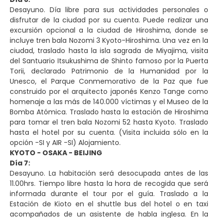
Desayuno. Día libre para sus actividades personales o
disfrutar de la ciudad por su cuenta. Puede realizar una
excursión opcional a la ciudad de Hiroshima, donde se
incluye tren bala Nozomi 3 Kyoto-Hiroshima. Una vez en la
ciudad, traslado hasta la isla sagrada de Miyajima, visita
del Santuario Itsukushima de Shinto famoso por la Puerta
Torii, declarado Patrimonio de la Humanidad por la
Unesco, el Parque Conmemorativo de la Paz que fue
construido por el arquitecto japonés Kenzo Tange como
homenaje a las más de 140.000 víctimas y el Museo de la
Bomba Atómica. Traslado hasta la estación de Hiroshima
para tomar el tren bala Nozomi 52 hasta Kyoto. Traslado
hasta el hotel por su cuenta. (Visita incluida sólo en la
opción -SI y AIR -SI) Alojamiento.
KYOTO - OSAKA - BEIJING
Día 7:
Desayuno. La habitación será desocupada antes de las
11.00hrs. Tiempo libre hasta la hora de recogida que será
informada durante el tour por el guía. Traslado a la
Estación de Kioto en el shuttle bus del hotel o en taxi
acompañados de un asistente de habla inglesa. En la