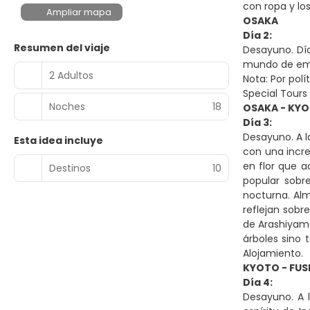
con ropa y lo
Ampliar mapa
OSAKA
Día 2:
Resumen del viaje
Desayuno. Día
mundo de emo
2 Adultos
Nota: Por polí
Special Tours 
Noches
18
OSAKA - KY
Día 3:
Desayuno. A la
Esta idea incluye
con una incre
en flor que ad
Destinos
10
popular sobr
nocturna. Alm
reflejan sobr
de Arashiyama
árboles sino 
Alojamiento.
KYOTO - FUSH
Día 4:
Desayuno. A l