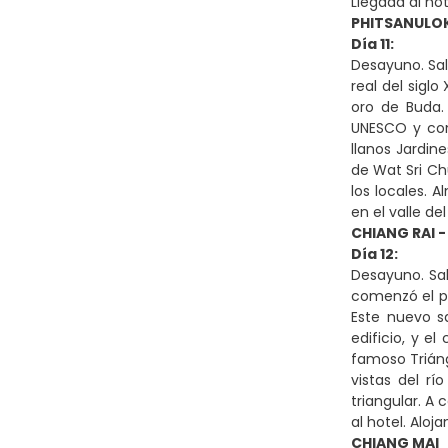
Llegada al hot
PHITSANULOK
Día 11:
Desayuno. Sal
real del sigl
oro de Buda.
UNESCO y cons
llanos Jardin
de Wat Sri Ch
los locales. 
en el valle del
CHIANG RAI 
Día 12:
Desayuno. Sal
comenzó el p
Este nuevo sa
edificio, y e
famoso Triáng
vistas del rí
triangular. A
al hotel. Aloj
CHIANG MAI