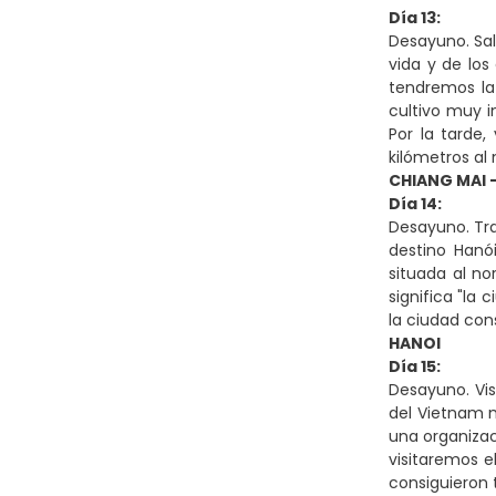
Día 13:
Desayuno. Sal
vida y de los
tendremos la 
cultivo muy i
Por la tarde
kilómetros al 
CHIANG MAI 
Día 14:
Desayuno. Tra
destino Hanói
situada al no
significa "la 
la ciudad con
HANOI
Día 15:
Desayuno. Vi
del Vietnam m
una organizac
visitaremos e
consiguieron 