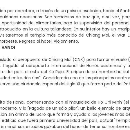
ida por carretera, a través de un paisaje escénico, hacia el Sa
 cuidados necesarios. Son remansos de paz que, a su vez, per
oportunidad de alimentarles, bajo la supervisión del persona
ntroducido en la cultura tailandesa. En su interior hay un marip
, visitaremos el templo más conocido de Chiang Mai, el Wat 
noroeste. Regreso al hotel. Alojamiento.
- HANOI
slado al aeropuerto de Chiang Mai (CNX) para tomar el vuelo (
. Llegada al aeropuerto internacional de Hanói, asistencia y t
rte del país, al este del río Rojo. El origen de su nombre ha su
ciudad entre dos ríos". Considerada uno de los principales centros
serva una ciudadela imperial del siglo XI que forma parte del P
sita de Hanoi, comenzando con el mausoleo de Ho Chi Minh (el
oderno, y la "Pagoda de un sólo pilar", un bello ejemplo de arq
ión sin ánimo de lucro que forma y ayuda a los jóvenes más des
l edificio que fuera primera universidad del país, actual "Templ
terminar sus estudios gozaban del honor de tener su nombre escu