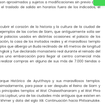
 son aproximados y sujetos a modificaciones sin previo aviso
 traslado de salida en horarios fuera de los indicados, el
brir el corazón de la historia y la cultura de la ciudad de
jemplos de las cortes de Siam, que antiguamente solía ser
r palacios usados en distintas ocasiones: el palacio de los
nación, la casa de los invitados reales y el maravilloso templo
plos que alberga un Buda reclinado de 46 metros de longitud
ngkok y fue declarado monasterio real durante el reinado del
os una embarcación para llegar al centro comercial más
 realizar compras en alguna de sus más de 7.000 tiendas o
arque Histórico de Ayutthaya y sus maravillosos templos.
oximadamente, para pasar a ser después el Reino de Siam y
los principales templos: el Wat Chaiwathanaram y el Wat Phra
cia Lopburi, una de las ciudades más antiguas que existen en
khmer y data del siglo XIII. Continuación hacia Phitsanuloke.