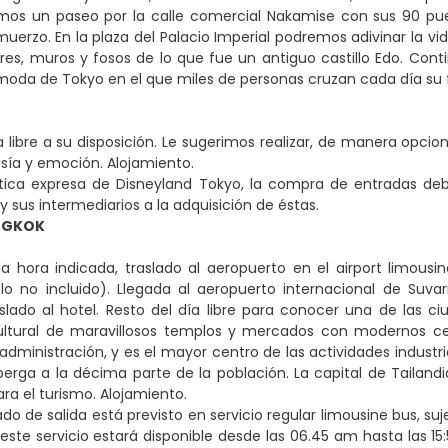
os un paseo por la calle comercial Nakamise con sus 90 puest
muerzo. En la plaza del Palacio Imperial podremos adivinar la vi
orres, muros y fosos de lo que fue un antiguo castillo Edo. Conti
moda de Tokyo en el que miles de personas cruzan cada día su
 libre a su disposición. Le sugerimos realizar, de manera opci
asía y emoción. Alojamiento.
ítica expresa de Disneyland Tokyo, la compra de entradas debe 
y sus intermediarios a la adquisición de éstas.
NGKOK
a hora indicada, traslado al aeropuerto en el airport limousin
lo no incluido). Llegada al aeropuerto internacional de Suv
slado al hotel. Resto del día libre para conocer una de las 
ltural de maravillosos templos y mercados con modernos centr
administración, y es el mayor centro de las actividades industria
lberga a la décima parte de la población. La capital de Tailand
ra el turismo. Alojamiento.
ado de salida está previsto en servicio regular limousine bus, suj
 este servicio estará disponible desde las 06.45 am hasta las 1