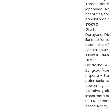
Templo darem
japoneses. Al
orientales, t
popular y de 
TOKYO
Día 7:
Desayuno. Día
lleno de fant
Nota: Por pol
Special Tours 
TOKYO - BA
Día 8:
Desayuno. A l
Bangkok (vue
hispana y tra
patrimonio cu
gobierno y la 
del reino y a
importante pa
NOTA: El trasl
desde Narita,