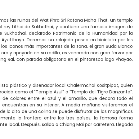
mos las ruinas del Wat Phra Sri Ratana Maha That, un templo
 el rey Lithai de Sukhothai, y contiene una famosa imagen de
de Sukhothai, declarado Patrimonio de la Humanidad por la
a Ayutthaya. Daremos un relajado paseo en bicicleta por los
 los iconos más importantes de la zona, el gran Buda Blanco
ro y apoyada en su rodilla, es venerada con gran fervor por
ang Rai, con parada obligatoria en el pintoresco lago Phayao,
ista plástico y diseñador local Chalermchai Kositpipat, quien
ocido como el "Templo Azul" o "Templo del Tigre Danzante".
de colores entre el azul y el amarillo, que decora todo el
se encuentran en su interior. A media mañana visitaremos el
de lo alto de una colina se puede disfrutar de las magníficas
camente la frontera entre los tres países, la famosa forma
nte local. Después, salida a Chiang Mai por carretera. Llegada