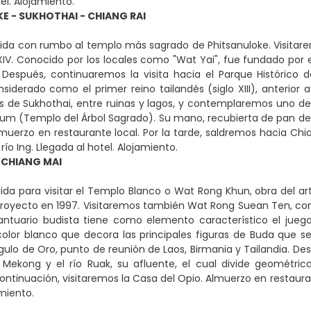
el. Alojamiento.
E - SUKHOTHAI - CHIANG RAI
ida con rumbo al templo más sagrado de Phitsanuloke. Visitare
o XIV. Conocido por los locales como "Wat Yai", fue fundado por
 Después, continuaremos la visita hacia el Parque Histórico 
iderado como el primer reino tailandés (siglo XIII), anterior 
es de Sukhothai, entre ruinas y lagos, y contemplaremos uno de
um (Templo del Árbol Sagrado). Su mano, recubierta de pan de o
Almuerzo en restaurante local. Por la tarde, saldremos hacia Chi
 río Ing. Llegada al hotel. Alojamiento.
- CHIANG MAI
ida para visitar el Templo Blanco o Wat Rong Khun, obra del art
royecto en 1997. Visitaremos también Wat Rong Suean Ten, con
ntuario budista tiene como elemento característico el juego 
l color blanco que decora las principales figuras de Buda que 
ulo de Oro, punto de reunión de Laos, Birmania y Tailandia. Des
o Mekong y el río Ruak, su afluente, el cual divide geométri
 continuación, visitaremos la Casa del Opio. Almuerzo en restaura
amiento.