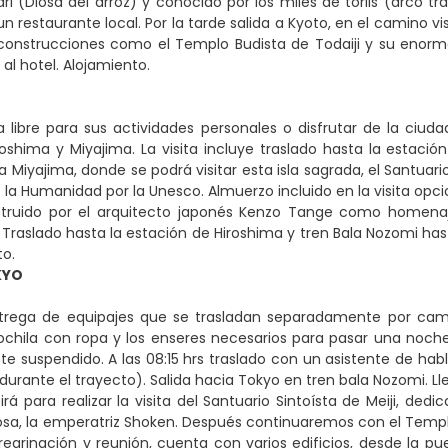
nari (Diosa del arroz) y conocido por los miles de toriis (arco 
n restaurante local. Por la tarde salida a Kyoto, en el camino 
construcciones como el Templo Budista de Todaiji y su enorme
o al hotel. Alojamiento.
 libre para sus actividades personales o disfrutar de la ciuda
oshima y Miyajima. La visita incluye traslado hasta la estaci
a Miyajima, donde se podrá visitar esta isla sagrada, el Santuar
 la Humanidad por la Unesco. Almuerzo incluido en la visita op
truido por el arquitecto japonés Kenzo Tange como homena
Traslado hasta la estación de Hiroshima y tren Bala Nozomi hasta
to.
KYO
trega de equipajes que se trasladan separadamente por camió
hila con ropa y los enseres necesarios para pasar una noche 
 suspendido. A las 08:15 hrs traslado con un asistente de habla
rante el trayecto). Salida hacia Tokyo en tren bala Nozomi. Ll
irá para realizar la visita del Santuario Sintoísta de Meiji, 
posa, la emperatriz Shoken. Después continuaremos con el Templo
regrinación y reunión, cuenta con varios edificios, desde la p