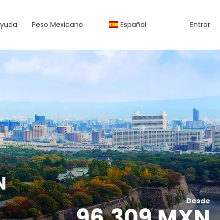
yuda
Peso Mexicano
Español
Entrar
N
Desde
96,309 MXN