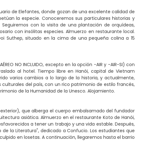
ntuario de Elefantes, donde gozan de una excelente calidad de
petúan la especie. Conoceremos sus particulares historias y
l. Seguiremos con la visita de una plantación de orquídeas,
osario con insólitas especies. Almuerzo en restaurante local.
Doi Suthep, situado en la cima de una pequeña colina a 15
AÉREO NO INCLUIDO, excepto en la opción -AIR y -AIR-SI) con
raslado al hotel. Tiempo libre en Hanói, capital de Vietnam
frido varios cambios a lo largo de la historia, y actualmente,
 culturales del país, con un rico patrimonio de estilo francés,
atrimonio de la Humanidad de la Unesco. Alojamiento.
 exterior), que alberga el cuerpo embalsamado del fundador
uitectura asiática. Almuerzo en el restaurante Koto de Hanói,
favorecidos a tener un trabajo y una vida estable. Después,
o de la Literatura", dedicado a Confucio. Los estudiantes que
lpido en losetas. A continuación, llegaremos hasta el barrio