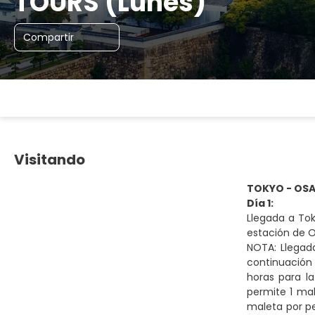
TOURS (Lunes)
Compartir
Visitando
TOKYO - OS
Día 1:
Llegada a Tok
estación de O
NOTA: Llegad
continuación
horas para la
permite 1 ma
maleta por pe