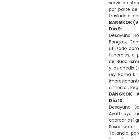
servicio esta
por parte de 
traslado al a
BANGKOK (Vis
Día 9:
Desayuno. Hoy
Bangkok. Com
utilizado com
funerales, el 
del Buda Esme
y los chedis 
rey Rama I. 
impresionant
almorzar. Reg
BANGKOK - A
Día 10:
Desayuno. Sa
Ayutthaya fu
abarcar así g
Srisampetch. 
Tailandia, pa