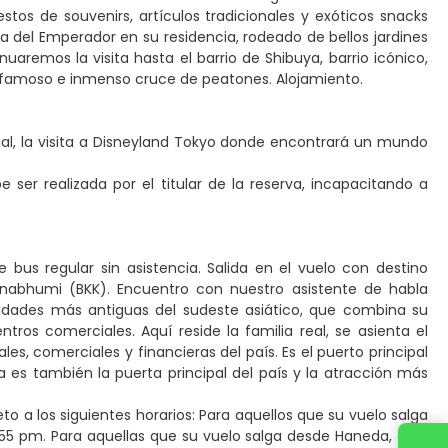
os de souvenirs, artículos tradicionales y exóticos snacks
da del Emperador en su residencia, rodeado de bellos jardines
nuaremos la visita hasta el barrio de Shibuya, barrio icónico,
 famoso e inmenso cruce de peatones. Alojamiento.
onal, la visita a Disneyland Tokyo donde encontrará un mundo
ser realizada por el titular de la reserva, incapacitando a
e bus regular sin asistencia. Salida en el vuelo con destino
arnabhumi (BKK). Encuentro con nuestro asistente de habla
ciudades más antiguas del sudeste asiático, que combina su
os comerciales. Aquí reside la familia real, se asienta el
les, comerciales y financieras del país. Es el puerto principal
ia es también la puerta principal del país y la atracción más
eto a los siguientes horarios: Para aquellos que su vuelo salga
5:55 pm. Para aquellas que su vuelo salga desde Haneda, este
Contacta con nosotros