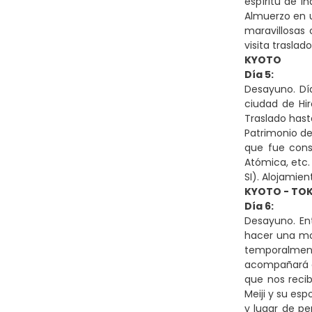
espíritu de I
Almuerzo en u
maravillosas 
visita traslad
KYOTO
Día 5:
Desayuno. Día
ciudad de Hir
Traslado hast
Patrimonio de
que fue cons
Atómica, etc. 
SI). Alojamien
KYOTO - TO
Día 6:
Desayuno. En
hacer una moc
temporalmente
acompañará du
que nos recib
Meiji y su es
y lugar de pe