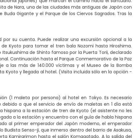
tradicional japonés) que marcan el camino hacia el santuario.
visita de Nara, una de las ciudades más antiguas de Japón con
 Buda Gigante y el Parque de los Ciervos Sagrados. Tras la
d por su cuenta. Puede realizar una excursión opcional a la
ón de Kyoto para tomar el tren bala Nozomi hasta Hiroshima.
io Itsukushima de Shinto famoso por la Puerta Torii, declarado
cional. Continuación hasta el Parque Conmemorativo de la Paz
je a las más de 140.000 víctimas y el Museo de la Bomba
 Kyoto y llegada al hotel. (Visita incluida sólo en la opción -
n (1 maleta por persona) al hotel en Tokyo. Es necesario
debido a que el servicio de envío de maletas en 1 día está
 hispana a la estación de tren de Kyoto (el asistente no les
egada a la estación y encuentro con el guía de habla hispana
dedicado al primer emperador del Japón moderno, el emperador
 Budista Senso-ji, que inmerso dentro del barrio de Asakusa,
uerta Kamirarimon hasta el salón Komagatado. A la salida del