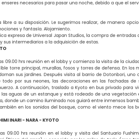
s enseres necesarios para pasar una noche, debido a que el serv
 libre a su disposición. Le sugerimos realizar, de manera opcion
ciones y fantasía. Alojamiento.
tica expresa de Universal Japan Studios, la compra de entradas d
y sus intermediarios a la adquisición de estas.
OTO
s 09.00 hrs reunión en el lobby y comienza la visita de la ciudad
íble torre principal, murallas, fosos y torres de defensa. En lo
ornan sus jardines. Después visita al barrio de Dotonbori, uno d
e todo por sus neones, las decoraciones en las fachadas de 
uerzo. A continuación, traslado a Kyoto en bus privado para vi
e las aguas de un estanque y está rodeado de una vegetación 
, donde un camino iluminado nos guiará entre inmensos bambús
también en los sonidos del bosque, como el viento mece los b
IMI INARI - NARA - KYOTO
as 09.00 hrs reunión en el lobby y visita del Santuario Fushimi