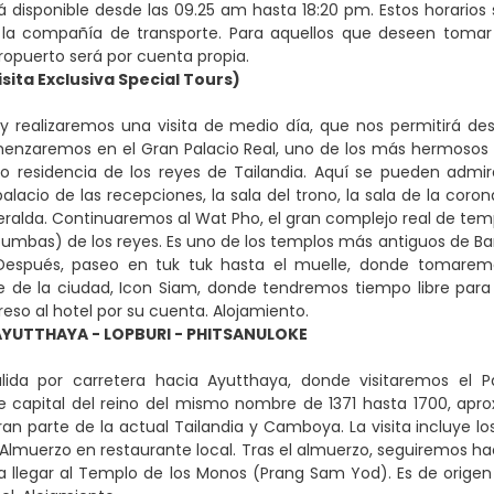
rá disponible desde las 09.25 am hasta 18:20 pm. Estos horarios
la compañía de transporte. Para aquellos que deseen tomar el
eropuerto será por cuenta propia.
ita Exclusiva Special Tours)
 realizaremos una visita de medio día, que nos permitirá descu
enzaremos en el Gran Palacio Real, uno de los más hermosos e
o residencia de los reyes de Tailandia. Aquí se pueden admira
palacio de las recepciones, la sala del trono, la sala de la coro
ralda. Continuaremos al Wat Pho, el gran complejo real de tem
(tumbas) de los reyes. Es uno de los templos más antiguos de Ba
Después, paseo en tuk tuk hasta el muelle, donde tomarem
e de la ciudad, Icon Siam, donde tendremos tiempo libre para
reso al hotel por su cuenta. Alojamiento.
YUTTHAYA - LOPBURI - PHITSANULOKE
lida por carretera hacia Ayutthaya, donde visitaremos el P
e capital del reino del mismo nombre de 1371 hasta 1700, apr
ran parte de la actual Tailandia y Camboya. La visita incluye 
Almuerzo en restaurante local. Tras el almuerzo, seguiremos ha
ra llegar al Templo de los Monos (Prang Sam Yod). Es de origen 