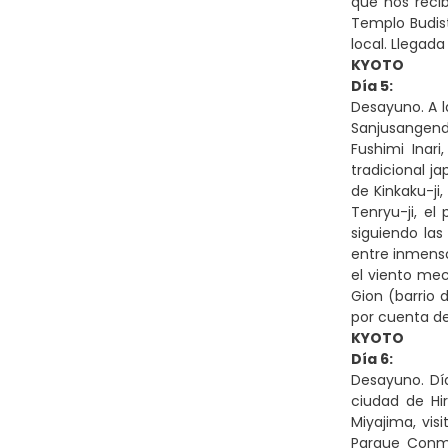
que nos recib
Templo Budist
local. Llegada
KYOTO
Día 5:
Desayuno. A l
Sanjusangendo
Fushimi Inari
tradicional j
de Kinkaku-ji
Tenryu-ji, el
siguiendo la
entre inmenso
el viento mec
Gion (barrio d
por cuenta de
KYOTO
Día 6:
Desayuno. Día
ciudad de Hi
Miyajima, vis
Parque Conme