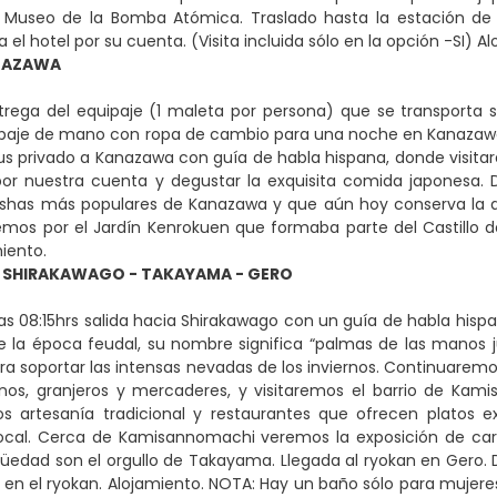
l Museo de la Bomba Atómica. Traslado hasta la estación de 
 el hotel por su cuenta. (Visita incluida sólo en la opción -SI) A
NAZAWA
trega del equipaje (1 maleta por persona) que se transporta
paje de mano con ropa de cambio para una noche en Kanazawa y
bus privado a Kanazawa con guía de habla hispana, donde visi
por nuestra cuenta y degustar la exquisita comida japonesa. 
eishas más populares de Kanazawa y que aún hoy conserva la 
emos por el Jardín Kenrokuen que formaba parte del Castillo de K
miento.
 SHIRAKAWAGO - TAKAYAMA - GERO
as 08:15hrs salida hacia Shirakawago con un guía de habla hispa
e la época feudal, su nombre significa “palmas de las manos 
ara soportar las intensas nevadas de los inviernos. Continuarem
anos, granjeros y mercaderes, y visitaremos el barrio de Ka
s artesanía tradicional y restaurantes que ofrecen platos e
local. Cerca de Kamisannomachi veremos la exposición de carr
üedad son el orgullo de Takayama. Llegada al ryokan en Gero. 
 en el ryokan. Alojamiento. NOTA: Hay un baño sólo para mujere