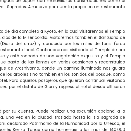
 antiguas de Japón con maravillosas construcciones como el
rvos Sagrados. Almuerzo por cuenta propia en un restaurante
sita de día completo a Kyoto, en la cual visitaremos el Templo
ios de la Misericordia. Visitaremos también el Santuario de
i (Diosa del arroz) y conocido por los miles de toriis (arco
restaurante local. Continuaremos visitando el Templo de oro
nque y está rodeado de una vegetación exquisita y el Templo
fue pasto de las llamas en varias ocasiones y reconstruido
osque de Arashiyama, donde un camino iluminado nos guiará
de los árboles sino también en los sonidos del bosque, como
el. Para aquellos pasajeros que quieran continuar visitando
seo por el distrito de Gion y regreso al hotel desde allí serán
d por su cuenta. Puede realizar una excursión opcional a la
. Una vez en la ciudad, traslado hasta la isla sagrada de
orii, declarado Patrimonio de la Humanidad por la Unesco, el
japonés Kenzo Tange como homenaje a las más de 140.000