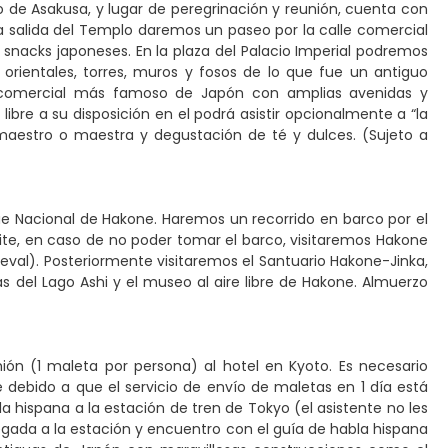
 de Asakusa, y lugar de peregrinación y reunión, cuenta con
la salida del Templo daremos un paseo por la calle comercial
 snacks japoneses. En la plaza del Palacio Imperial podremos
 orientales, torres, muros y fosos de lo que fue un antiguo
rito comercial más famoso de Japón con amplias avenidas y
libre a su disposición en el podrá asistir opcionalmente a “la
aestro o maestra y degustación de té y dulces. (Sujeto a
que Nacional de Hakone. Haremos un recorrido en barco por el
rmite, en caso de no poder tomar el barco, visitaremos Hakone
eval). Posteriormente visitaremos el Santuario Hakone-Jinka,
as del Lago Ashi y el museo al aire libre de Hakone. Almuerzo
n (1 maleta por persona) al hotel en Kyoto. Es necesario
debido a que el servicio de envío de maletas en 1 día está
 hispana a la estación de tren de Tokyo (el asistente no les
egada a la estación y encuentro con el guía de habla hispana