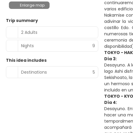
continuaremos
Enlarge map
varios edific
Nakamise con 
Trip summary
adivinar la v
castillo Edo
2 Adults
numerosas tie
ceremonia de
Nights
9
disponibilidad
TOKYO - HA
Día 3:
This idea includes
Desayuno. A l
lago Ashi dis
Destinations
5
Sekishoato, l
un hermoso sa
incluido en un
TOKYO - KYO
Día 4:
Desayuno. En
hacer una moc
temporalmente
acompañará du