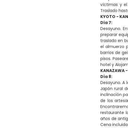
víctimas y e
Traslado hasta
KYOTO - KA
Día 7:
Desayuno. En
preparar equi
traslado en 
el almuerzo 
barrios de g
pisos. Pasear
hotel y Aloja
KANAZAWA -
Día 8:
Desayuno. A l
Japón rural d
inclinación p
de los artes
Encontraremo
restaurante 
años de antig
Cena incluida