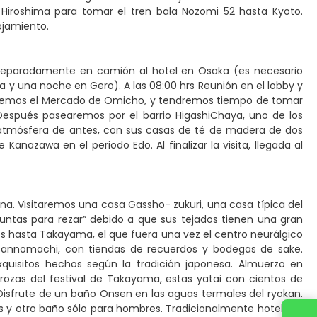
Hiroshima para tomar el tren bala Nozomi 52 hasta Kyoto.
lojamiento.
 separadamente en camión al hotel en Osaka (es necesario
 una noche en Gero). A las 08:00 hrs Reunión en el lobby y
taremos el Mercado de Omicho, y tendremos tiempo de tomar
Después pasearemos por el barrio HigashiChaya, uno de los
atmósfera de antes, con sus casas de té de madera de dos
anazawa en el periodo Edo. Al finalizar la visita, llegada al
na. Visitaremos una casa Gassho- zukuri, una casa típica del
juntas para rezar” debido a que sus tejados tienen una gran
os hasta Takayama, el que fuera una vez el centro neurálgico
misannomachi, con tiendas de recuerdos y bodegas de sake.
xquisitos hechos según la tradición japonesa. Almuerzo en
ozas del festival de Takayama, estas yatai con cientos de
Disfrute de un baño Onsen en las aguas termales del ryokan.
s y otro baño sólo para hombres. Tradicionalmente hoteles y
Contact us