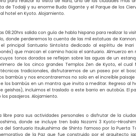
irá para realizar la visita de Nara, una de las ciudades más
a de Todaiji y su enorme Buda Gigante y el Parque de los Cie
 al hotel en Kyoto. Alojamiento.
as 08.20hrs salida con guía de habla hispana para realizar la vi
, donde perderemos la cuenta de las mil estatuas de Kannon, d
, el principal Santuario Sintoísta dedicado al espíritu de Inar
aponés) que marcan el camino hacia el santuario. Almuerzo en 
, cuyos tonos dorados se reflejan sobre las aguas de un esta
 primero de los cinco grandes Templos Zen de Kyoto, el cual 
s técnicas tradicionales, disfrutaremos de un paseo por el b
s bambús y nos encontraremos no solo en el increíble paisaje 
e los bambús en un mantra que invita a meditar. Regreso al hot
e geishas), incluimos el traslado a este barrio en autobús. El pa
 los pasajeros. Alojamiento.
 libre para sus actividades personales o disfrutar de la ciuda
roshima, donde se incluye tren bala Nozomi 3 Kyoto-Hiroshima
ita del Santuario Itsukushima de Shinto famoso por la Puerta T
morativo de la Paz que fue construido por el arquitecto 