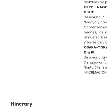
ryokanes no p
GERO - NAGO
Día 9:
Desayuno. A l
Nagoya y cone
Comenzamos co
neones, las 
almuerzo. Des
y torres de vi
OSAKA-TOKY
Día 10:
Desayuno. Enc
Shinagawa (co
Narita (Termin
INFORMACION 
Itinerary