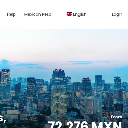
Help
Mexican Peso
English
Login
s,
From
72,276 MXN