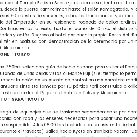
 con el Templo Budista Senso-ji, que inmerso dentro del barrio
ios, desde la puerta Kamirarimon hasta el salón Komagatado. A 
sus 90 puestos de souvenirs, artículos tradicionales y exóticos
ida del Emperador en su residencia, rodeado de bellos jardines
. Continuaremos la visita hasta el barrio de Ginza, el dist
ndas y cafés. Regreso al hotel por cuenta propia. Resto del día 
l té” en Asakusa con demostración de la ceremonia por un m
). Alojamiento.
KONE - TOKYO
as 7.50hrs salida con guía de habla hispana para visitar el Par
frutando de unas bellas vistas al Monte Fuji (si el tiempo lo pe
a reconstrucción de un puesto de control en una carretera medi
ntuario sintoísta famoso por su pórtico torii construido a orill
 restaurante local. Regreso al hotel en Tokyo y Alojamiento.
TO - NARA - KYOTO
trega de equipajes que se trasladan separadamente por camió
hila con ropa y los enseres necesarios para pasar una noche 
 suspendido. A las 08:00 hrs traslado con un asistente de habla
rante el trayecto). Salida hacia Kyoto en tren bala Nozomi. Ll