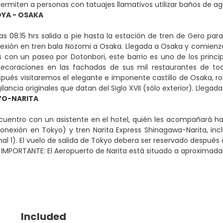
ermiten a personas con tatuajes llamativos utilizar baños de a
YA - OSAKA
as 08:15 hrs salida a pie hasta la estación de tren de Gero par
xión en tren bala Nozomi a Osaka. Llegada a Osaka y comienzo d
n un paseo por Dotonbori, este barrio es uno de los principa
decoraciones en las fachadas de sus mil restaurantes de tod
pués visitaremos el elegante e imponente castillo de Osaka, ro
gilancia originales que datan del Siglo XVII (sólo exterior). Llegad
O-NARITA
uentro con un asistente en el hotel, quién les acompañará ha
nexión en Tokyo) y tren Narita Express Shinagawa-Narita, incl
al 1). El vuelo de salida de Tokyo debera ser reservado después d
IMPORTANTE: El Aeropuerto de Narita está situado a aproximad
Included