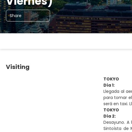
Viernes)
Share
Visiting
TOKYO
Día 1:
Llegada al ae
para tomar el
será en taxi. 
TOKYO
Día 2:
Desayuno. A 
Sintoísta de