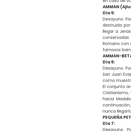
en caso de vu
AMMAN (Ajlu
Día 5:
Desayuno. Por
destruida por
llegar a Jera
conservadas d
Romano con su
famosos barro
AMMAN-BETA
Día 6:
Desayuno. Po
San Juan Evan
como muestra 
El conjunto ar
Cristianismo,
hacia Madaba
continuación,
nunca llegarí
PEQUEÑA PE
Día 7:
Desayuno. Po