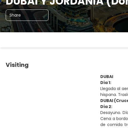
DUBAI Y JORDANIA (Do
Share
Visiting
DUBAI
Día 1:
Llegada al ae
hispana. Trasl
DUBAI (Cruc
Día 2:
Desayuno. Día
Cena a bordo 
de comida tra