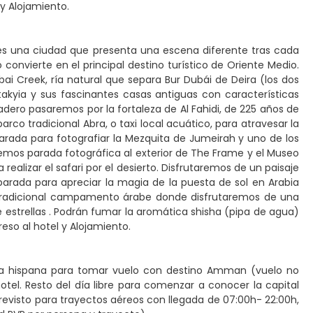
 y Alojamiento.
i es una ciudad que presenta una escena diferente tras cada
onvierte en el principal destino turístico de Oriente Medio.
bai Creek, ría natural que separa Bur Dubái de Deira (los dos
akyia y sus fascinantes casas antiguas con características
adero pasaremos por la fortaleza de Al Fahidi, de 225 años de
co tradicional Abra, o taxi local acuático, para atravesar la
arada para fotografiar la Mezquita de Jumeirah y uno de los
aremos parada fotográfica al exterior de The Frame y el Museo
realizar el safari por el desierto. Disfrutaremos de un paisaje
rada para apreciar la magia de la puesta de sol en Arabia
l tradicional campamento árabe donde disfrutaremos de una
estrellas . Podrán fumar la aromática shisha (pipa de agua)
eso al hotel y Alojamiento.
abla hispana para tomar vuelo con destino Amman (vuelo no
tel. Resto del día libre para comenzar a conocer la capital
revisto para trayectos aéreos con llegada de 07:00h- 22:00h,