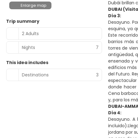
Dubái brillan 
Enlarge map
DUBAI (Visita
Día 3:
Trip summary
Desayuno. Por
esquina, ya q
2 Adults
Este recorrid
barrios más a
Nights
7
torres de vie
antigüedad, q
ensenada y vi
This idea includes
edificios más
del Futuro. Re
Destinations
3
espectacular
donde hacer 
Cena barbacoa
y, para los m
DUBAI-AMM
Día 4:
Desayuno. A 
incluido).Lle
jordana por s