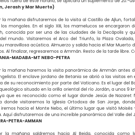
elos fuera de este horario, se aplicará un suplemento de 20.-us
n, Jerash y Mar Muerto)
 la mañana disfrutaremos de la visita al Castillo de Ajlun, for
 los mongoles. En el siglo XIII, los mamelucos se encargaron d
sh, conocida por ser una de las ciudades de la Decápolis y q
el mundo. Visitaremos el Arco del Triunfo, la Plaza Ovalada,
 maravillosa acústica. Almuerzo y salida hacia el Mar Muerto d
s. Al finalizar, regresaremos a Ammán. Resto de la tarde libre. 
NIA-MADABA-MT NEBO-PETRA
r la mañana haremos la visita panorámica de Ammán antes de s
gelista. El enclave jordano de Betania se abrió a las visitas en 
de su reconocimiento por parte del Vaticano. Es el lugar del B
queológico situado en la orilla oriental del río Jordán, a unos 
 ya que es reconocido como el lugar donde Jesús de Nazaret f
 donde visitaremos la Iglesia Ortodoxa de San Jorge, dond
 iremos hacia el Monte Nebo, el último lugar que visitó Moisés 
a. Aquí disfrutaremos de una increíble panorámica del Valle del 
TRA-PETRA-AMMAN
r la mañana saldremos hacia Al Beida, conocida como la 