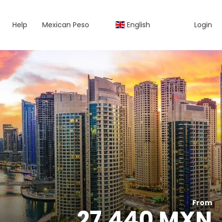
Help
Mexican Peso
English
Login
From
27,440 MXN