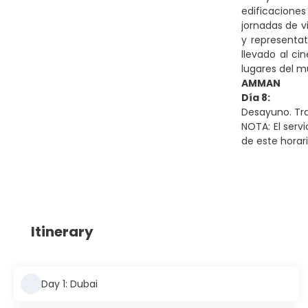
edificacione
jornadas de v
y representa
llevado al ci
lugares del m
AMMAN
Día 8:
Desayuno. Tra
NOTA: El serv
de este horar
Itinerary
Day 1: Dubai