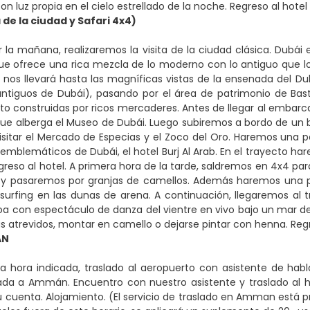
con luz propia en el cielo estrellado de la noche. Regreso al hotel
 de la ciudad y Safari 4x4)
 la mañana, realizaremos la visita de la ciudad clásica. Dubá
ue ofrece una rica mezcla de lo moderno con lo antiguo que lo c
o nos llevará hasta las magníficas vistas de la ensenada del Du
ntiguos de Dubái), pasando por el área de patrimonio de Bast
nto construidas por ricos mercaderes. Antes de llegar al embarc
ue alberga el Museo de Dubái. Luego subiremos a bordo de un bar
sitar el Mercado de Especias y el Zoco del Oro. Haremos una p
 emblemáticos de Dubái, el hotel Burj Al Arab. En el trayecto h
greso al hotel. A primera hora de la tarde, saldremos en 4x4 para 
 y pasaremos por granjas de camellos. Además haremos una pa
surfing en las dunas de arena. A continuación, llegaremos a
 con espectáculo de danza del vientre en vivo bajo un mar de 
ás atrevidos, montar en camello o dejarse pintar con henna. Regr
AN
la hora indicada, traslado al aeropuerto con asistente de h
gada a Ammán. Encuentro con nuestro asistente y traslado al ho
u cuenta. Alojamiento. (El servicio de traslado en Amman está p