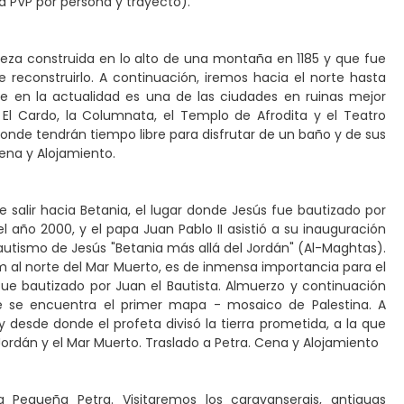
d PVP por persona y trayecto).
taleza construida en lo alto de una montaña en 1185 y que fue
e reconstruirlo. A continuación, iremos hacia el norte hasta
ue en la actualidad es una de las ciudades en ruinas mejor
 El Cardo, la Columnata, el Templo de Afrodita y el Teatro
onde tendrán tiempo libre para disfrutar de un baño y de sus
Cena y Alojamiento.
alir hacia Betania, el lugar donde Jesús fue bautizado por
el año 2000, y el papa Juan Pablo II asistió a su inauguración
autismo de Jesús "Betania más allá del Jordán" (Al-Maghtas).
9 km al norte del Mar Muerto, es de inmensa importancia para el
ue bautizado por Juan el Bautista. Almuerzo y continuación
e se encuentra el primer mapa - mosaico de Palestina. A
y desde donde el profeta divisó la tierra prometida, a la que
Jordán y el Mar Muerto. Traslado a Petra. Cena y Alojamiento
Pequeña Petra. Visitaremos los caravanserais, antiguas