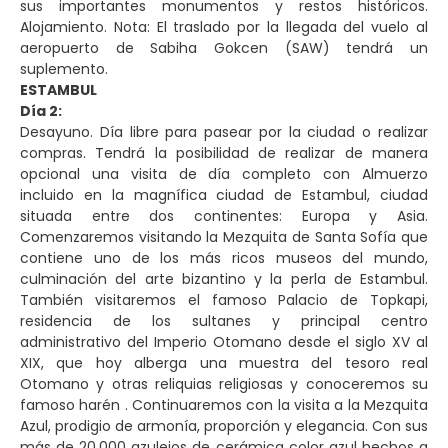
sus importantes monumentos y restos históricos.
Alojamiento. Nota: El traslado por la llegada del vuelo al
aeropuerto de Sabiha Gokcen (SAW) tendrá un
suplemento.
ESTAMBUL
Día 2:
Desayuno. Día libre para pasear por la ciudad o realizar
compras. Tendrá la posibilidad de realizar de manera
opcional una visita de día completo con Almuerzo
incluido en la magnífica ciudad de Estambul, ciudad
situada entre dos continentes: Europa y Asia.
Comenzaremos visitando la Mezquita de Santa Sofía que
contiene uno de los más ricos museos del mundo,
culminación del arte bizantino y la perla de Estambul.
También visitaremos el famoso Palacio de Topkapi,
residencia de los sultanes y principal centro
administrativo del Imperio Otomano desde el siglo XV al
XIX, que hoy alberga una muestra del tesoro real
Otomano y otras reliquias religiosas y conoceremos su
famoso harén . Continuaremos con la visita a la Mezquita
Azul, prodigio de armonía, proporción y elegancia. Con sus
más de 20.000 azulejos de cerámica color azul hechos a