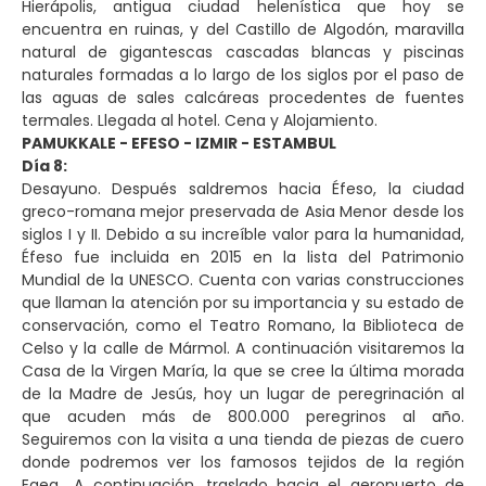
Hierápolis, antigua ciudad helenística que hoy se
encuentra en ruinas, y del Castillo de Algodón, maravilla
natural de gigantescas cascadas blancas y piscinas
naturales formadas a lo largo de los siglos por el paso de
las aguas de sales calcáreas procedentes de fuentes
termales. Llegada al hotel. Cena y Alojamiento.
PAMUKKALE - EFESO - IZMIR - ESTAMBUL
Día 8:
Desayuno. Después saldremos hacia Éfeso, la ciudad
greco-romana mejor preservada de Asia Menor desde los
siglos I y II. Debido a su increíble valor para la humanidad,
Éfeso fue incluida en 2015 en la lista del Patrimonio
Mundial de la UNESCO. Cuenta con varias construcciones
que llaman la atención por su importancia y su estado de
conservación, como el Teatro Romano, la Biblioteca de
Celso y la calle de Mármol. A continuación visitaremos la
Casa de la Virgen María, la que se cree la última morada
de la Madre de Jesús, hoy un lugar de peregrinación al
que acuden más de 800.000 peregrinos al año.
Seguiremos con la visita a una tienda de piezas de cuero
donde podremos ver los famosos tejidos de la región
Egea.. A continuación, traslado hacia el aeropuerto de